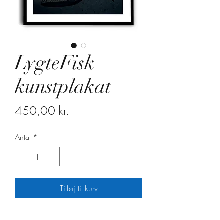
LygteFisk
kunstplakat
Pris
450,00 kr.
Antal
*
Tilføj til kurv
40x50 cm. Leveres i plakatrør uden