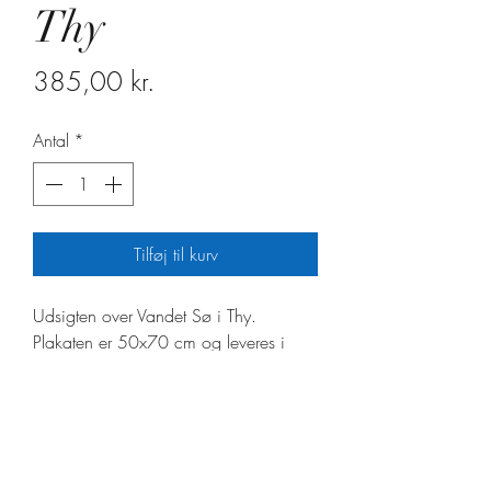
Thy
Pris
385,00 kr.
Antal
*
Tilføj til kurv
Udsigten over Vandet Sø i Thy.
Plakaten er 50x70 cm og leveres i
plakatrør.
sarasverden@gmail.com